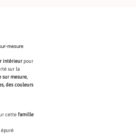
 à Marlenheim
 sur-mesure
r intérieur
pour
rté sur la
e sur mesure,
es,
des couleurs
our cette
famille
 épuré