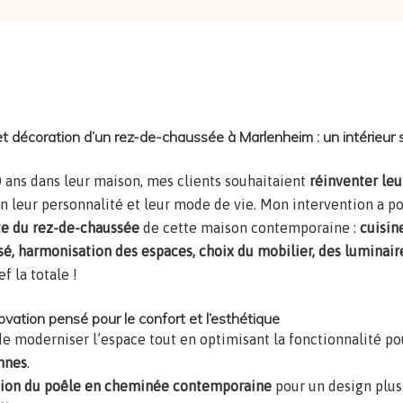
et décoration rez-de-chaussée d’une maison contemporaine
décoration d’un rez-de-chaussée à Marlenheim : un intérieur
0 ans dans leur maison, mes clients souhaitaient
réinventer leu
fin leur personnalité et leur mode de vie. Mon intervention a po
te du rez-de-chaussée
de cette maison contemporaine :
cuisin
sé, harmonisation des espaces, choix du mobilier, des luminair
ref la totale !
ovation pensé pour le confort et l’esthétique
 de moderniser l’espace tout en optimisant la fonctionnalité p
nnes
.
tion du poêle en cheminée contemporaine
pour un design plus