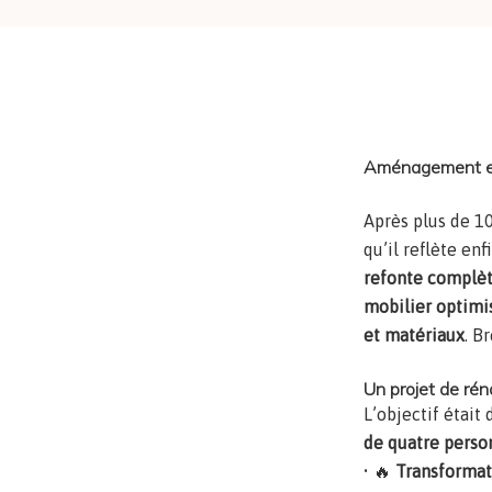
Aménagement 
Aménagement et 
Après plus de 1
qu’il reflète en
refonte complè
mobilier optimi
et matériaux
. B
Un projet de rén
L’objectif était
de quatre perso
• 🔥
Transforma