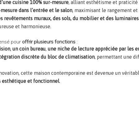
d’une cuisine 100% sur-mesure
, alliant esthétisme et praticité
-mesure dans l’entrée et le salon
, maximisant le rangement et 
es revêtements muraux, des sols, du mobilier et des luminaires
ureuse et harmonieuse.
pensé pour
offrir plusieurs fonctions
:
ision
,
un coin bureau
,
une niche de lecture appréciée par les en
tégration discrète du bloc de climatisation
, permettant une di
énovation, cette maison contemporaine est devenue un véritab
is esthétique et fonctionnel
.