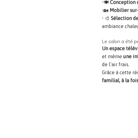
•🍽️
Conception 
•🏡
Mobilier sur
• 🎨
Sélection d
ambiance chale
Le salon a été 
Un espace télév
et même
une in
de l’air frais.
Grâce à cette r
familial, à la fo