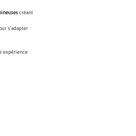
mineuses
créant
our s’adapter
ne expérience