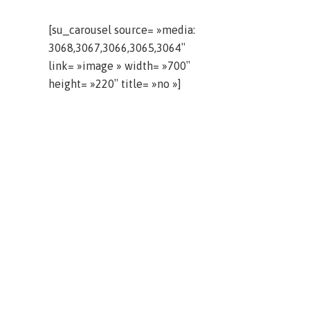
[su_carousel source= »media:
3068,3067,3066,3065,3064″
link= »image » width= »700″
height= »220″ title= »no »]